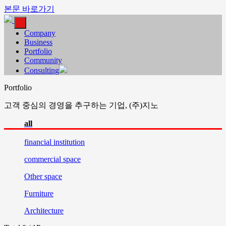
본문 바로가기
Company
Business
Portfolio
Community
Consulting
Portfolio
고객 중심의 경영을 추구하는 기업, (주)지노
all
financial
institution
commercial
space
Other
space
Furniture
Architecture